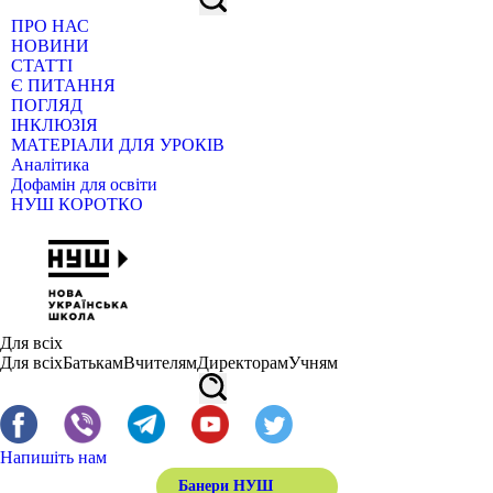
ПРО НАС
НОВИНИ
СТАТТІ
Є ПИТАННЯ
ПОГЛЯД
ІНКЛЮЗІЯ
МАТЕРІАЛИ ДЛЯ УРОКІВ
Аналітика
Дофамін для освіти
НУШ КОРОТКО
Для всіх
Для всіх
Батькам
Вчителям
Директорам
Учням
Напишіть нам
Банери НУШ