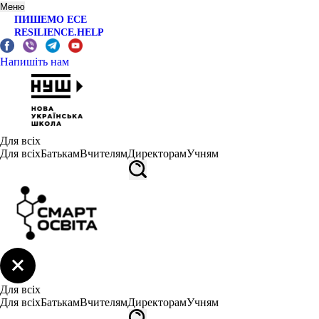
Меню
ПИШЕМО ЕСЕ
RESILIENCE.HELP
Напишіть нам
Для всіх
Для всіх
Батькам
Вчителям
Директорам
Учням
Для всіх
Для всіх
Батькам
Вчителям
Директорам
Учням