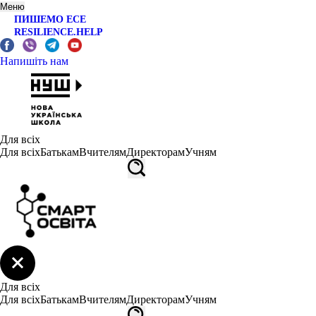
Меню
ПИШЕМО ЕСЕ
RESILIENCE.HELP
Напишіть нам
Для всіх
Для всіх
Батькам
Вчителям
Директорам
Учням
Для всіх
Для всіх
Батькам
Вчителям
Директорам
Учням