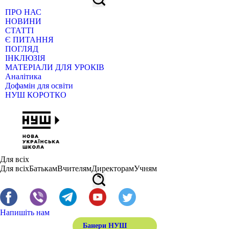
ПРО НАС
НОВИНИ
СТАТТІ
Є ПИТАННЯ
ПОГЛЯД
ІНКЛЮЗІЯ
МАТЕРІАЛИ ДЛЯ УРОКІВ
Аналітика
Дофамін для освіти
НУШ КОРОТКО
Для всіх
Для всіх
Батькам
Вчителям
Директорам
Учням
Напишіть нам
Банери НУШ