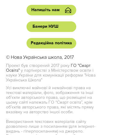
Напишіть нам
Банери НУШ
Редакційна політика
© Нова Українська школа, 2017
Проект був створений 2017 року
ГО "Смарт
Освіта"
у партнерстві з Міністерством освіти і
науки України для комунікації реформи "Нова
Українська Школа"
Усі виключні майнові й немайнові права на
текстові матеріали, фото, зображення та інші
об’єкти авторського права, що розміщені на
цьому сайті належать ГО “Смарт освіта”, крім
об’єктів авторського права, які містять пряму
вказівку на авторство іншої особи.
Використання текстових матеріалів сайту
дозволено лише з посиланням (для інтернет-
видань - гіперпосиланням) на джерело.