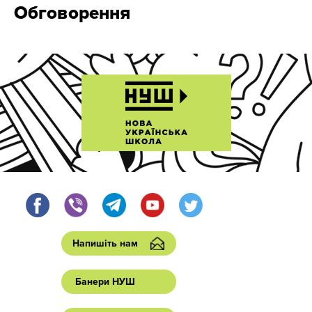
Обговорення
Напишіть нам
Банери НУШ