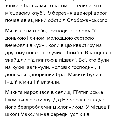
жінки з батьками і братом поселилися в
місцевому клубі. 9 березня ввечері ворог
почав авіаційний обстріл Слобожанського.
Микита з матір’ю, господинею дому, її
донькою і сином, молодшою сестрою
вечеряли в кухні, коли в цю квартиру на
другому поверсі влучила бомба. Вранці тіла
знайшли під плитою в підвалі. Всі, хто були
на кухні, загинули. Чоловік господині, її
донька й однорічний брат Микити були в
іншій кімнаті й вижили.
Микита народився в селищі П’ятигірське
Ізюмського району. Дід В’ячеслав згадує
його безпроблемним хлопчиком. У місцевій
школі Максим мав середні успіхи в