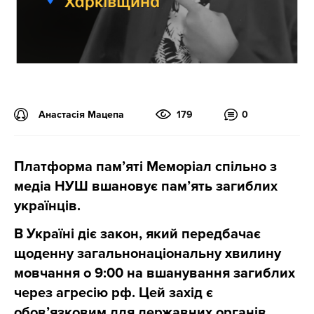
Анастасія Мацепа
179
0
Платформа пам’яті Меморіал спільно з
медіа НУШ вшановує пам’ять загиблих
українців.
В Україні діє закон, який передбачає
щоденну загальнонаціональну хвилину
мовчання о 9:00 на вшанування загиблих
через агресію рф. Цей захід є
обов’язковим для державних органів,