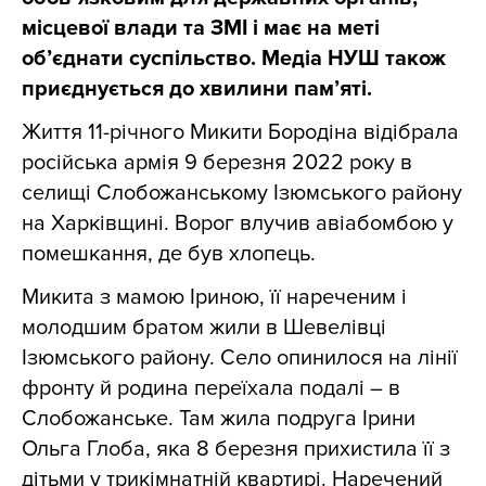
місцевої влади та ЗМІ і має на меті
об’єднати суспільство. Медіа НУШ також
приєднується до хвилини пам’яті.
Життя 11-річного Микити Бородіна відібрала
російська армія 9 березня 2022 року в
селищі Слобожанському Ізюмського району
на Харківщині. Ворог влучив авіабомбою у
помешкання, де був хлопець.
Микита з мамою Іриною, її нареченим і
молодшим братом жили в Шевелівці
Ізюмського району. Село опинилося на лінії
фронту й родина переїхала подалі – в
Слобожанське. Там жила подруга Ірини
Ольга Глоба, яка 8 березня прихистила її з
дітьми у трикімнатній квартирі. Наречений