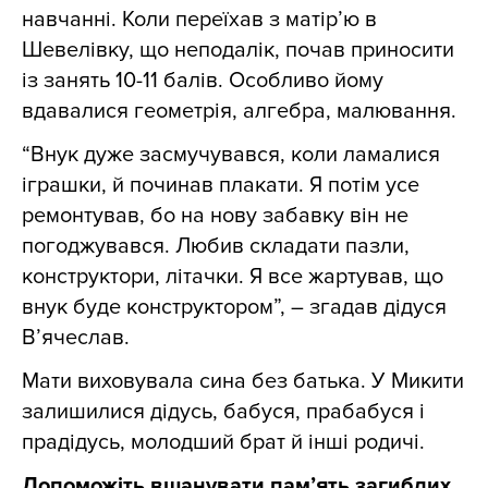
навчанні. Коли переїхав з матір’ю в
Шевелівку, що неподалік, почав приносити
із занять 10-11 балів. Особливо йому
вдавалися геометрія, алгебра, малювання.
“Внук дуже засмучувався, коли ламалися
іграшки, й починав плакати. Я потім усе
ремонтував, бо на нову забавку він не
погоджувався. Любив складати пазли,
конструктори, літачки. Я все жартував, що
внук буде конструктором”, – згадав дідуся
В’ячеслав.
Мати виховувала сина без батька. У Микити
залишилися дідусь, бабуся, прабабуся і
прадідусь, молодший брат й інші родичі.
Допоможіть вшанувати пам’ять загиблих