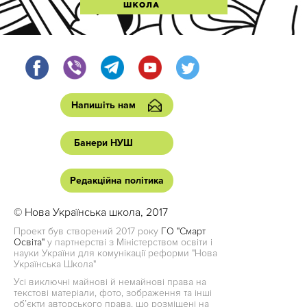
Напишіть нам
Банери НУШ
Редакційна політика
© Нова Українська школа, 2017
Проект був створений 2017 року
ГО "Смарт
Освіта"
у партнерстві з Міністерством освіти і
науки України для комунікації реформи "Нова
Українська Школа"
Усі виключні майнові й немайнові права на
текстові матеріали, фото, зображення та інші
об’єкти авторського права, що розміщені на