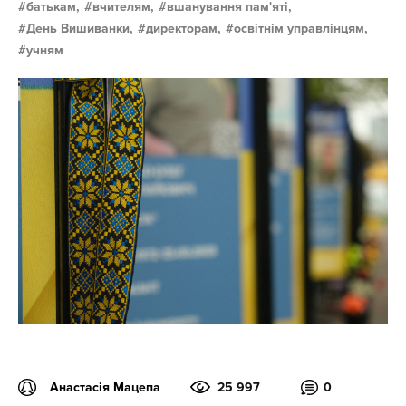
батькам,
вчителям,
вшанування пам'яті,
День Вишиванки,
директорам,
освітнім управлінцям,
учням
Анастасія Мацепа
25 997
0