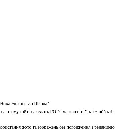
 "Нова Українська Школа"
 на цьому сайті належать ГО “Смарт освіта”, крім об’єктів
користання фото та зображень без погодження з редакцією