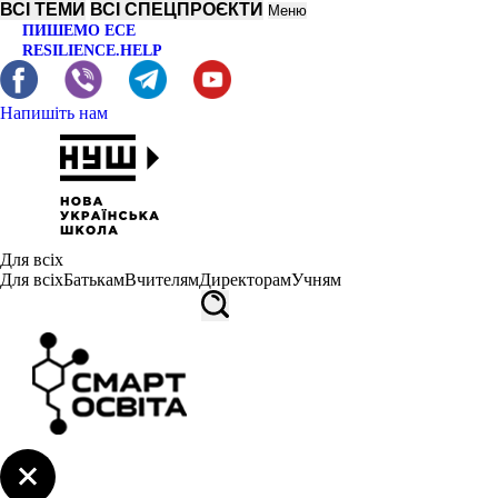
ВСІ ТЕМИ
ВСІ СПЕЦПРОЄКТИ
Меню
ПИШЕМО ЕСЕ
RESILIENCE.HELP
Напишіть нам
Для всіх
Для всіх
Батькам
Вчителям
Директорам
Учням