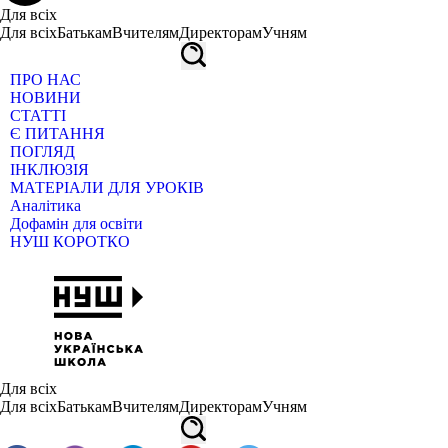
Для всіх
Для всіх
Батькам
Вчителям
Директорам
Учням
ПРО НАС
НОВИНИ
СТАТТІ
Є ПИТАННЯ
ПОГЛЯД
ІНКЛЮЗІЯ
МАТЕРІАЛИ ДЛЯ УРОКІВ
Аналітика
Дофамін для освіти
НУШ КОРОТКО
Для всіх
Для всіх
Батькам
Вчителям
Директорам
Учням