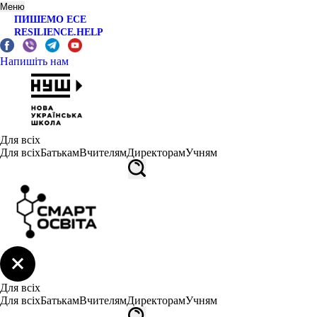
Меню
ПИШЕМО ЕСЕ
RESILIENCE.HELP
Напишіть нам
Для всіх
Для всіх
Батькам
Вчителям
Директорам
Учням
Для всіх
Для всіх
Батькам
Вчителям
Директорам
Учням