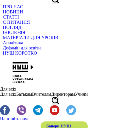
ПРО НАС
НОВИНИ
СТАТТІ
Є ПИТАННЯ
ПОГЛЯД
ІНКЛЮЗІЯ
МАТЕРІАЛИ ДЛЯ УРОКІВ
Аналітика
Дофамін для освіти
НУШ КОРОТКО
Для всіх
Для всіх
Батькам
Вчителям
Директорам
Учням
Напишіть нам
Банери НУШ