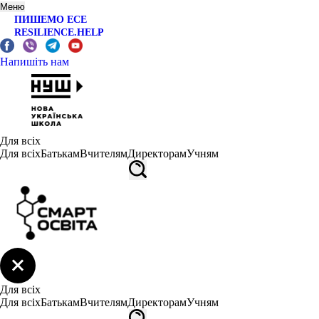
Меню
ПИШЕМО ЕСЕ
RESILIENCE.HELP
Напишіть нам
Для всіх
Для всіх
Батькам
Вчителям
Директорам
Учням
Для всіх
Для всіх
Батькам
Вчителям
Директорам
Учням