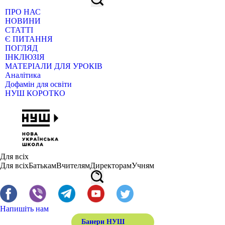
ПРО НАС
НОВИНИ
СТАТТІ
Є ПИТАННЯ
ПОГЛЯД
ІНКЛЮЗІЯ
МАТЕРІАЛИ ДЛЯ УРОКІВ
Аналітика
Дофамін для освіти
НУШ КОРОТКО
Для всіх
Для всіх
Батькам
Вчителям
Директорам
Учням
Напишіть нам
Банери НУШ