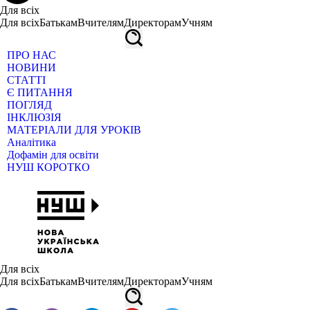
Для всіх
Для всіх
Батькам
Вчителям
Директорам
Учням
ПРО НАС
НОВИНИ
СТАТТІ
Є ПИТАННЯ
ПОГЛЯД
ІНКЛЮЗІЯ
МАТЕРІАЛИ ДЛЯ УРОКІВ
Аналітика
Дофамін для освіти
НУШ КОРОТКО
Для всіх
Для всіх
Батькам
Вчителям
Директорам
Учням