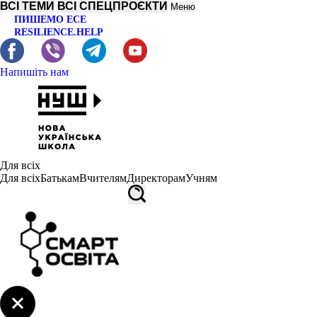
ВСІ ТЕМИ
ВСІ СПЕЦПРОЄКТИ
Меню
ПИШЕМО ЕСЕ
RESILIENCE.HELP
Напишіть нам
Для всіх
Для всіх
Батькам
Вчителям
Директорам
Учням