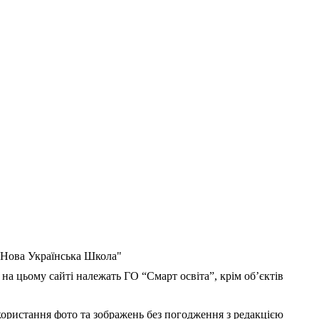
 "Нова Українська Школа"
 на цьому сайті належать ГО “Смарт освіта”, крім об’єктів
користання фото та зображень без погодження з редакцією