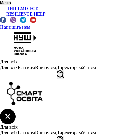
Меню
ПИШЕМО ЕСЕ
RESILIENCE.HELP
Напишіть нам
Для всіх
Для всіх
Батькам
Вчителям
Директорам
Учням
Для всіх
Для всіх
Батькам
Вчителям
Директорам
Учням