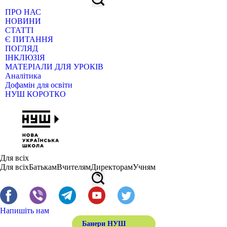
ПРО НАС
НОВИНИ
СТАТТІ
Є ПИТАННЯ
ПОГЛЯД
ІНКЛЮЗІЯ
МАТЕРІАЛИ ДЛЯ УРОКІВ
Аналітика
Дофамін для освіти
НУШ КОРОТКО
Для всіх
Для всіх
Батькам
Вчителям
Директорам
Учням
Напишіть нам
Банери НУШ