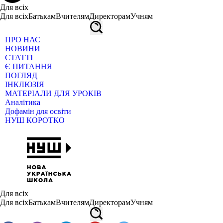
Для всіх
Для всіх
Батькам
Вчителям
Директорам
Учням
ПРО НАС
НОВИНИ
СТАТТІ
Є ПИТАННЯ
ПОГЛЯД
ІНКЛЮЗІЯ
МАТЕРІАЛИ ДЛЯ УРОКІВ
Аналітика
Дофамін для освіти
НУШ КОРОТКО
Для всіх
Для всіх
Батькам
Вчителям
Директорам
Учням