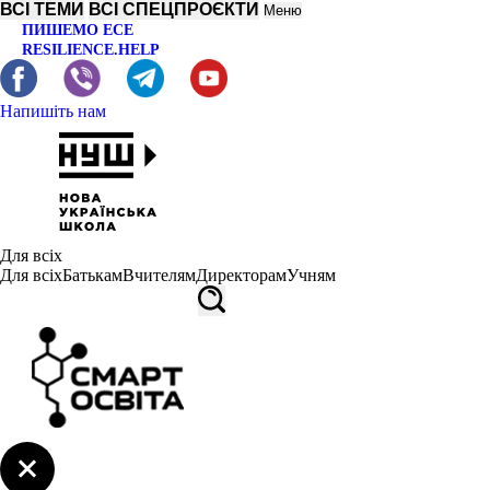
ВСІ ТЕМИ
ВСІ СПЕЦПРОЄКТИ
Меню
ПИШЕМО ЕСЕ
RESILIENCE.HELP
Напишіть нам
Для всіх
Для всіх
Батькам
Вчителям
Директорам
Учням