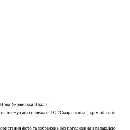
 "Нова Українська Школа"
 на цьому сайті належать ГО “Смарт освіта”, крім об’єктів
користання фото та зображень без погодження з редакцією