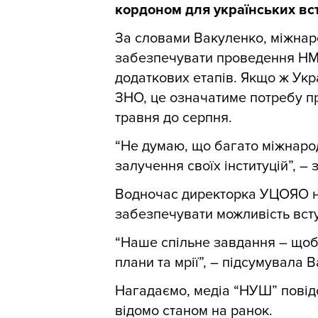
кордоном для українських вс
За словами Вакуленко, міжнар
забезпечувати проведення НМТ 
додаткових етапів. Якщо ж Ук
ЗНО, це означатиме потребу п
травня до серпня.
“Не думаю, що багато міжнаро
залучення своїх інституцій”, –
Водночас директорка УЦОЯО на
забезпечувати можливість всту
“Наше спільне завдання – щоб 
плани та мрії”, – підсумувала 
Нагадаємо, медіа “НУШ” пові
відомо станом на ранок
.