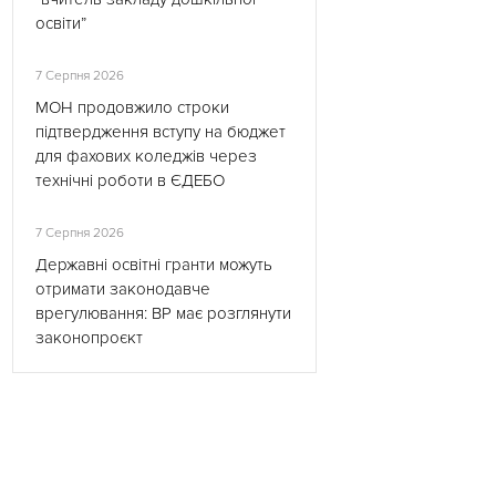
освіти”
7 Серпня 2026
МОН продовжило строки
підтвердження вступу на бюджет
для фахових коледжів через
технічні роботи в ЄДЕБО
7 Серпня 2026
Державні освітні гранти можуть
отримати законодавче
врегулювання: ВР має розглянути
законопроєкт