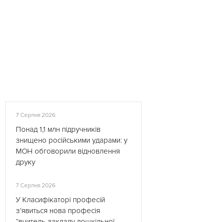
7 Серпня 2026
Понад 1,1 млн підручників
знищено російськими ударами: у
МОН обговорили відновлення
друку
7 Серпня 2026
У Класифікаторі професій
з’явиться нова професія
“вчитель закладу дошкільної