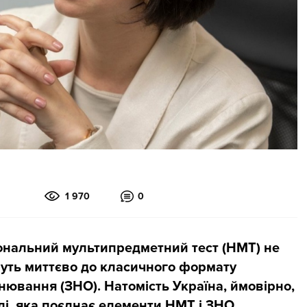
1 970
0
ональний мультипредметний тест (НМТ) не
нуть миттєво до класичного формату
нювання (ЗНО). Натомість Україна, ймовірно,
і, яка поєднає елементи НМТ і ЗНО.