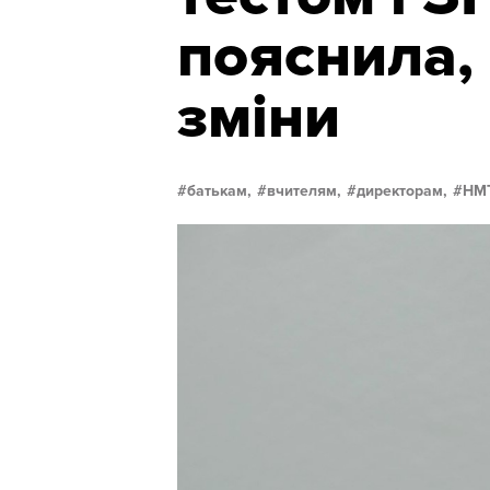
пояснила,
зміни
батькам,
вчителям,
директорам,
НМТ