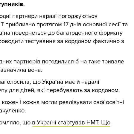
тупників
.
одні партнери наразі погоджуються
приблизно протягом 17 днів основної сесії та
раїна повернеться до багатоденного формату
роводити тестування за кордоном фактично з
дних партнерів погодилися б на таке тривале
 зазначила вона.
голосила, що Україна має й надалі
пу для дітей, які перебувають за кордоном.
кожен і кожна могли реалізувати свої освітні
Вакуленко.
домляло, що
в Україні стартував НМТ. Що