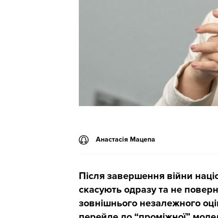
Анастасія Мацепа
Після завершення війни наці
скасують одразу та не повер
зовнішнього незалежного оці
перейде до “проміжної” модел