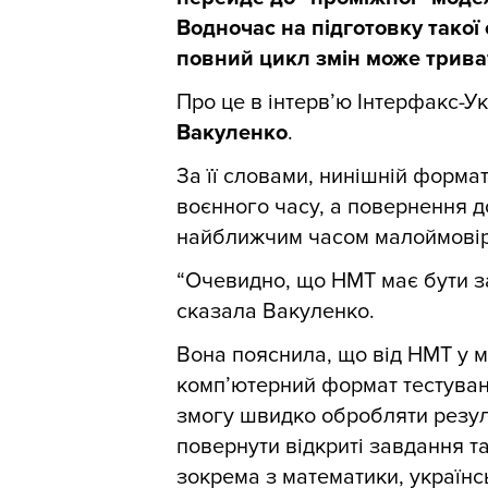
Водночас на підготовку такої
повний цикл змін може триват
Про це в інтерв’ю Інтерфакс-У
Вакуленко
.
За її словами, нинішній форм
воєнного часу, а повернення 
найближчим часом малоймовір
“Очевидно, що НМТ має бути з
сказала Вакуленко.
Вона пояснила, що від НМТ у 
комп’ютерний формат тестуванн
змогу швидко обробляти резул
повернути відкриті завдання т
зокрема з математики, українсь