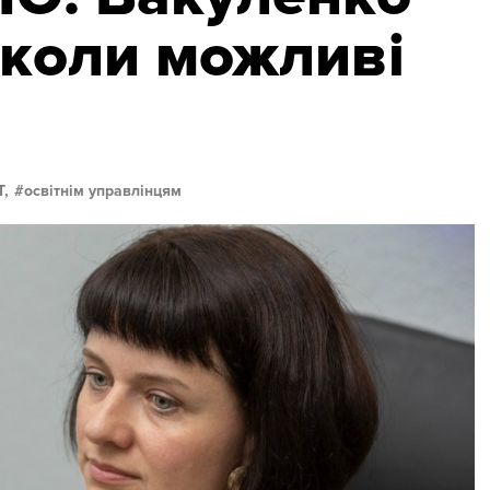
 коли можливі
,
освітнім управлінцям