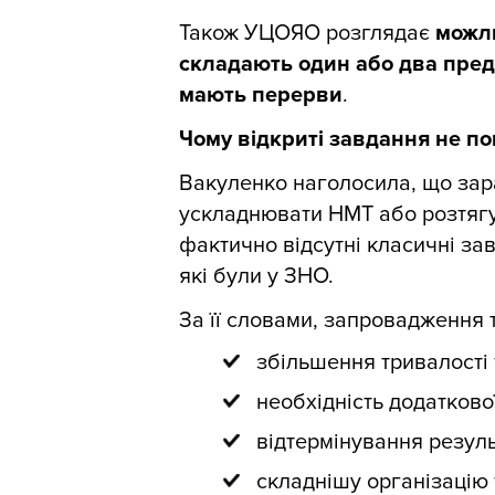
Також УЦОЯО розглядає
можли
складають один або два пред
мають перерви
.
Чому відкриті завдання не п
Вакуленко наголосила, що зар
ускладнювати НМТ або розтягув
фактично відсутні класичні за
які були у ЗНО.
За її словами, запровадження 
збільшення тривалості 
необхідність додатково
відтермінування резуль
складнішу організацію