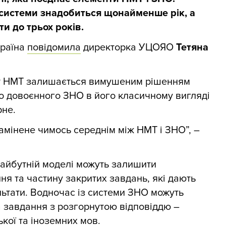
 системи знадобиться щонайменше рік, а
и до трьох років.
країна
повідомила
директорка УЦОЯО
Тетяна
ат НМТ залишається вимушеним рішенням
до довоєнного ЗНО в його класичному вигляді
не.
амінене чимось середнім між НМТ і ЗНО”, –
майбутній моделі можуть залишити
я та частину закритих завдань, які дають
ьтати. Водночас із системи ЗНО можуть
а завдання з розгорнутою відповіддю –
кої та іноземних мов.