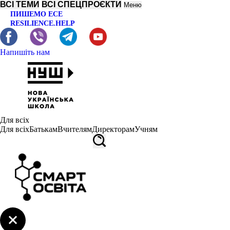
ВСІ ТЕМИ
ВСІ СПЕЦПРОЄКТИ
Меню
ПИШЕМО ЕСЕ
RESILIENCE.HELP
Напишіть нам
Для всіх
Для всіх
Батькам
Вчителям
Директорам
Учням