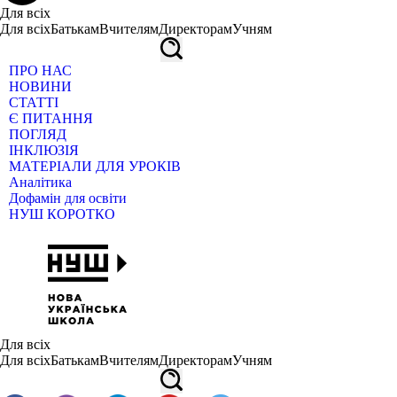
Для всіх
Для всіх
Батькам
Вчителям
Директорам
Учням
ПРО НАС
НОВИНИ
СТАТТІ
Є ПИТАННЯ
ПОГЛЯД
ІНКЛЮЗІЯ
МАТЕРІАЛИ ДЛЯ УРОКІВ
Аналітика
Дофамін для освіти
НУШ КОРОТКО
Для всіх
Для всіх
Батькам
Вчителям
Директорам
Учням