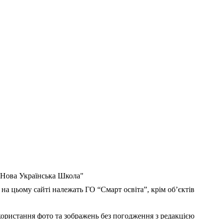
 "Нова Українська Школа"
 на цьому сайті належать ГО “Смарт освіта”, крім об’єктів
користання фото та зображень без погодження з редакцією