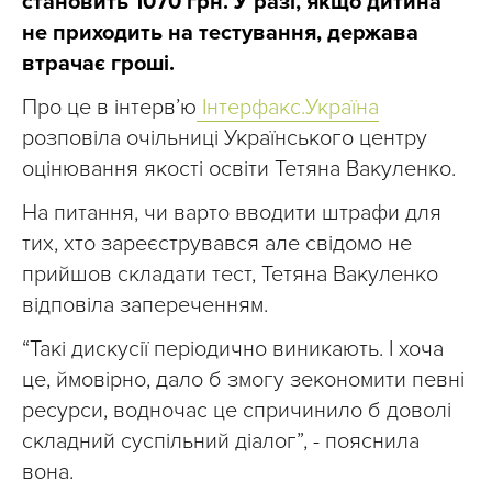
становить 1070 грн. У разі, якщо дитина
не приходить на тестування, держава
втрачає гроші.
Про це в інтерв’ю
Інтерфакс.Україна
розповіла очільниці Українського центру
оцінювання якості освіти Тетяна Вакуленко.
На питання, чи варто вводити штрафи для
тих, хто зареєструвався але свідомо не
прийшов складати тест, Тетяна Вакуленко
відповіла запереченням.
“Такі дискусії періодично виникають. І хоча
це, ймовірно, дало б змогу зекономити певні
ресурси, водночас це спричинило б доволі
складний суспільний діалог”, - пояснила
вона.