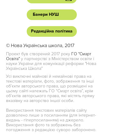
Банери НУШ
Редакційна політика
© Нова Українська школа, 2017
Проект був створений 2017 року
ГО "Смарт
Освіта"
у партнерстві з Міністерством освіти і
науки України для комунікації реформи "Нова
Українська Школа"
Усі виключні майнові й немайнові права на
текстові матеріали, фото, зображення та інші
об’єкти авторського права, що розміщені на
цьому сайті належать ГО “Смарт освіта”, крім
об’єктів авторського права, які містять пряму
вказівку на авторство іншої особи.
Використання текстових матеріалів сайту
дозволено лише з посиланням (для інтернет-
видань - гіперпосиланням) на джерело.
Використання фото та зображень без
погодження з редакцією суворо заборонено.