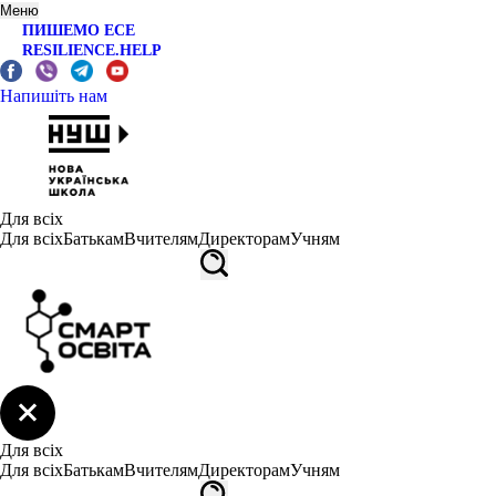
Меню
ПИШЕМО ЕСЕ
RESILIENCE.HELP
Напишіть нам
Для всіх
Для всіх
Батькам
Вчителям
Директорам
Учням
Для всіх
Для всіх
Батькам
Вчителям
Директорам
Учням