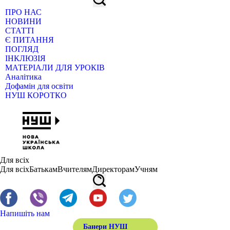
ПРО НАС
НОВИНИ
СТАТТІ
Є ПИТАННЯ
ПОГЛЯД
ІНКЛЮЗІЯ
МАТЕРІАЛИ ДЛЯ УРОКІВ
Аналітика
Дофамін для освіти
НУШ КОРОТКО
Для всіх
Для всіх
Батькам
Вчителям
Директорам
Учням
Напишіть нам
Банери НУШ