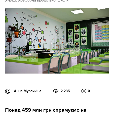
НУШ,
реформа профільної школи
Анна Мурликіна
2 235
0
Понад 459 млн грн спрямуємо на