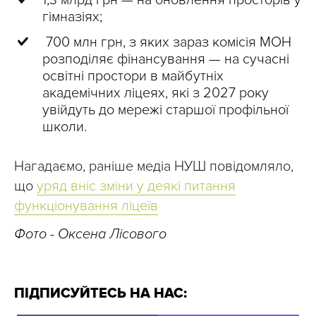
1,3 млрд грн — на оновлення просторів у
гімназіях;
700 млн грн, з яких зараз комісія МОН
розподіляє фінансування — на сучасні
освітні простори в майбутніх
академічних ліцеях, які з 2027 року
увійдуть до мережі старшої профільної
школи.
Нагадаємо, раніше медіа НУШ повідомляло,
що
уряд вніс зміни у деякі питання
функціонування ліцеїв
Фото - Оксена Лісового
ПІДПИСУЙТЕСЬ НА НАС: