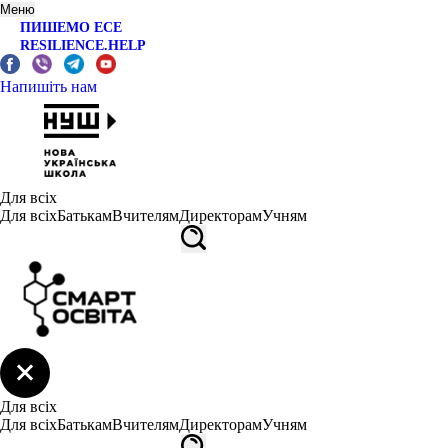
Меню
ПИШЕМО ЕСЕ
RESILIENCE.HELP
Напишіть нам
Для всіх
Для всіх
Батькам
Вчителям
Директорам
Учням
Для всіх
Для всіх
Батькам
Вчителям
Директорам
Учням