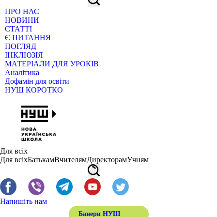
ПРО НАС
НОВИНИ
СТАТТІ
Є ПИТАННЯ
ПОГЛЯД
ІНКЛЮЗІЯ
МАТЕРІАЛИ ДЛЯ УРОКІВ
Аналітика
Дофамін для освіти
НУШ КОРОТКО
Для всіх
Для всіх
Батькам
Вчителям
Директорам
Учням
Напишіть нам
Банери НУШ