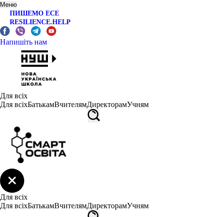
Меню
ПИШЕМО ЕСЕ
RESILIENCE.HELP
Напишіть нам
Для всіх
Для всіх
Батькам
Вчителям
Директорам
Учням
Для всіх
Для всіх
Батькам
Вчителям
Директорам
Учням