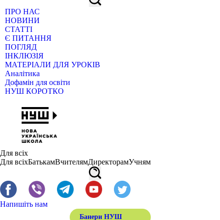
ПРО НАС
НОВИНИ
СТАТТІ
Є ПИТАННЯ
ПОГЛЯД
ІНКЛЮЗІЯ
МАТЕРІАЛИ ДЛЯ УРОКІВ
Аналітика
Дофамін для освіти
НУШ КОРОТКО
Для всіх
Для всіх
Батькам
Вчителям
Директорам
Учням
Напишіть нам
Банери НУШ