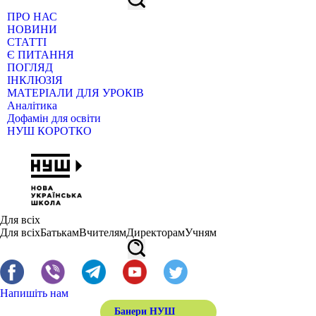
ПРО НАС
НОВИНИ
СТАТТІ
Є ПИТАННЯ
ПОГЛЯД
ІНКЛЮЗІЯ
МАТЕРІАЛИ ДЛЯ УРОКІВ
Аналітика
Дофамін для освіти
НУШ КОРОТКО
Для всіх
Для всіх
Батькам
Вчителям
Директорам
Учням
Напишіть нам
Банери НУШ