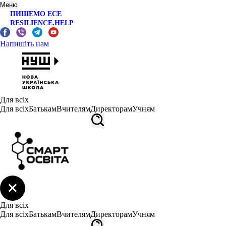
Меню
ПИШЕМО ЕСЕ
RESILIENCE.HELP
Напишіть нам
Для всіх
Для всіх
Батькам
Вчителям
Директорам
Учням
Для всіх
Для всіх
Батькам
Вчителям
Директорам
Учням