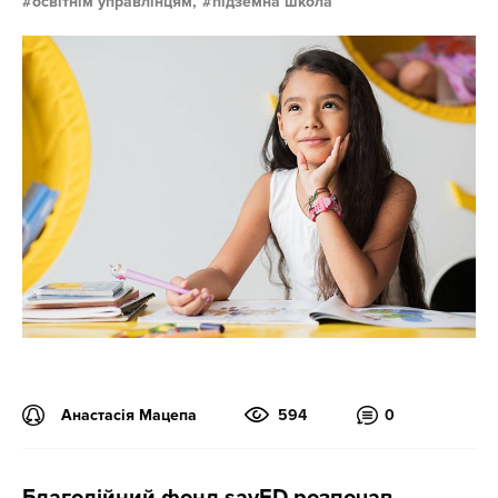
освітнім управлінцям,
підземна школа
Анастасія Мацепа
594
0