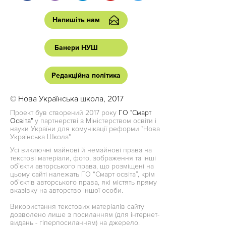
Напишіть нам
Банери НУШ
Редакційна політика
© Нова Українська школа, 2017
Проект був створений 2017 року
ГО "Смарт
Освіта"
у партнерстві з Міністерством освіти і
науки України для комунікації реформи "Нова
Українська Школа"
Усі виключні майнові й немайнові права на
текстові матеріали, фото, зображення та інші
об’єкти авторського права, що розміщені на
цьому сайті належать ГО “Смарт освіта”, крім
об’єктів авторського права, які містять пряму
вказівку на авторство іншої особи.
Використання текстових матеріалів сайту
дозволено лише з посиланням (для інтернет-
видань - гіперпосиланням) на джерело.