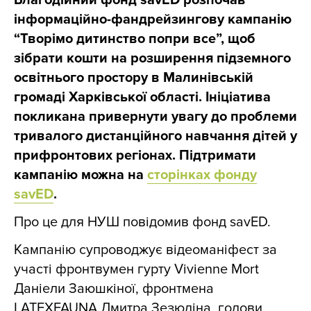
Благодійний фонд savED розпочав
інформаційно-фандрейзингову кампанію
“Творімо дитинство попри все”, щоб
зібрати кошти на розширення підземного
освітнього простору в Малинівській
громаді Харківської області. Ініціатива
покликана привернути увагу до проблеми
тривалого дистанційного навчання дітей у
прифронтових регіонах. Підтримати
кампанію можна на
сторінках фонду
savED
.
Про це для НУШ повідомив фонд savED.
Кампанію супроводжує відеоманіфест за
участі фронтвумен гурту Vivienne Mort
Даніели Заюшкіної, фронтмена
LATEXFAUNA Дмитра Зезюліна, голови