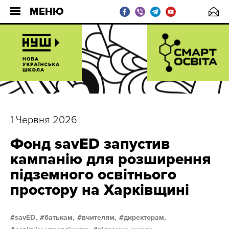
МЕНЮ
1 Червня 2026
Фонд savED запустив
кампанію для розширення
підземного освітнього
простору на Харківщині
savED,
батькам,
вчителям,
директорам,