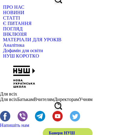
ПРО НАС
НОВИНИ
СТАТТІ
Є ПИТАННЯ
ПОГЛЯД
ІНКЛЮЗІЯ
МАТЕРІАЛИ ДЛЯ УРОКІВ
Аналітика
Дофамін для освіти
НУШ КОРОТКО
Для всіх
Для всіх
Батькам
Вчителям
Директорам
Учням
Напишіть нам
Банери НУШ