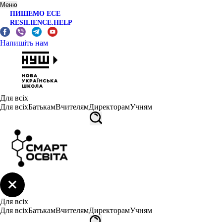
Меню
ПИШЕМО ЕСЕ
RESILIENCE.HELP
Напишіть нам
Для всіх
Для всіх
Батькам
Вчителям
Директорам
Учням
Для всіх
Для всіх
Батькам
Вчителям
Директорам
Учням