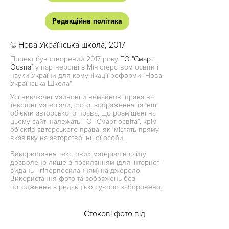
Редакційна політика
© Нова Українська школа, 2017
Проект був створений 2017 року
ГО "Смарт
Освіта"
у партнерстві з Міністерством освіти і
науки України для комунікації реформи "Нова
Українська Школа"
Усі виключні майнові й немайнові права на
текстові матеріали, фото, зображення та інші
об’єкти авторського права, що розміщені на
цьому сайті належать ГО “Смарт освіта”, крім
об’єктів авторського права, які містять пряму
вказівку на авторство іншої особи.
Використання текстових матеріалів сайту
дозволено лише з посиланням (для інтернет-
видань - гіперпосиланням) на джерело.
Використання фото та зображень без
погодження з редакцією суворо заборонено.
Стокові фото від