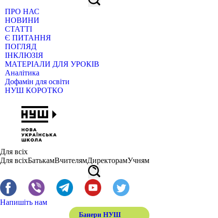
ПРО НАС
НОВИНИ
СТАТТІ
Є ПИТАННЯ
ПОГЛЯД
ІНКЛЮЗІЯ
МАТЕРІАЛИ ДЛЯ УРОКІВ
Аналітика
Дофамін для освіти
НУШ КОРОТКО
Для всіх
Для всіх
Батькам
Вчителям
Директорам
Учням
Напишіть нам
Банери НУШ