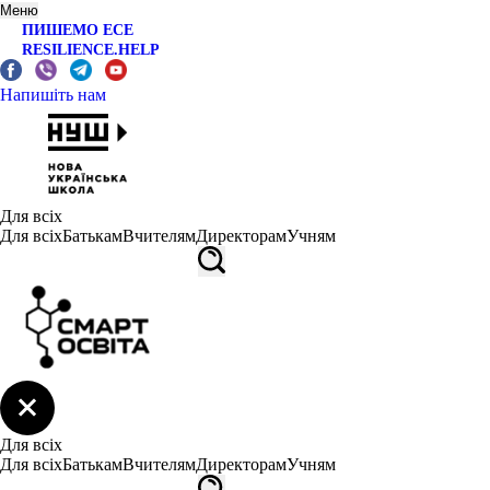
Меню
ПИШЕМО ЕСЕ
RESILIENCE.HELP
Напишіть нам
Для всіх
Для всіх
Батькам
Вчителям
Директорам
Учням
Для всіх
Для всіх
Батькам
Вчителям
Директорам
Учням