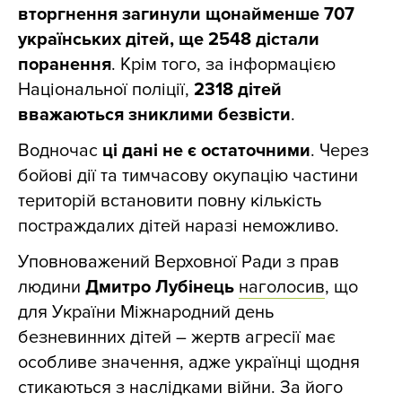
вторгнення загинули щонайменше 707
українських дітей, ще 2548 дістали
поранення
. Крім того, за інформацією
Національної поліції,
2318 дітей
вважаються зниклими безвісти
.
Водночас
ці дані не є остаточними
. Через
бойові дії та тимчасову окупацію частини
територій встановити повну кількість
постраждалих дітей наразі неможливо.
Уповноважений Верховної Ради з прав
людини
Дмитро Лубінець
наголосив
, що
для України Міжнародний день
безневинних дітей – жертв агресії має
особливе значення, адже українці щодня
стикаються з наслідками війни. За його