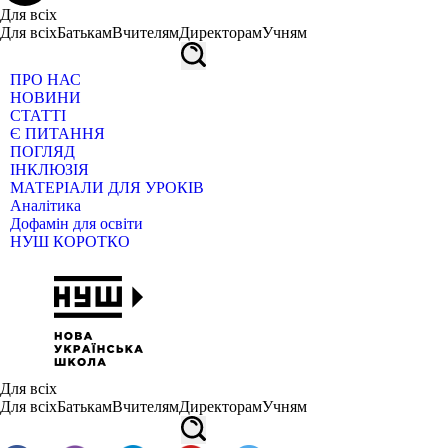
Для всіх
Для всіх
Батькам
Вчителям
Директорам
Учням
ПРО НАС
НОВИНИ
СТАТТІ
Є ПИТАННЯ
ПОГЛЯД
ІНКЛЮЗІЯ
МАТЕРІАЛИ ДЛЯ УРОКІВ
Аналітика
Дофамін для освіти
НУШ КОРОТКО
Для всіх
Для всіх
Батькам
Вчителям
Директорам
Учням