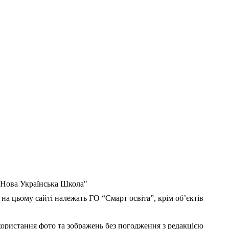
 "Нова Українська Школа"
 на цьому сайті належать ГО “Смарт освіта”, крім об’єктів
користання фото та зображень без погодження з редакцією