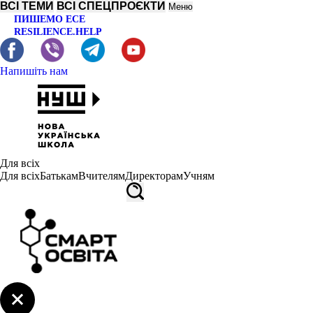
ВСІ ТЕМИ
ВСІ СПЕЦПРОЄКТИ
Меню
ПИШЕМО ЕСЕ
RESILIENCE.HELP
Напишіть нам
Для всіх
Для всіх
Батькам
Вчителям
Директорам
Учням