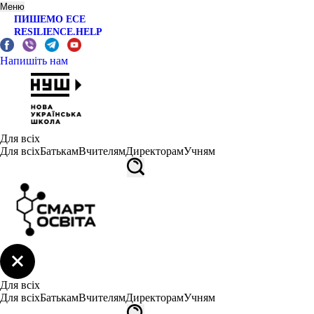
Меню
ПИШЕМО ЕСЕ
RESILIENCE.HELP
Напишіть нам
Для всіх
Для всіх
Батькам
Вчителям
Директорам
Учням
Для всіх
Для всіх
Батькам
Вчителям
Директорам
Учням