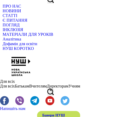
ПРО НАС
НОВИНИ
СТАТТІ
Є ПИТАННЯ
ПОГЛЯД
ІНКЛЮЗІЯ
МАТЕРІАЛИ ДЛЯ УРОКІВ
Аналітика
Дофамін для освіти
НУШ КОРОТКО
Для всіх
Для всіх
Батькам
Вчителям
Директорам
Учням
Напишіть нам
Банери НУШ