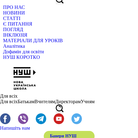
ПРО НАС
НОВИНИ
СТАТТІ
Є ПИТАННЯ
ПОГЛЯД
ІНКЛЮЗІЯ
МАТЕРІАЛИ ДЛЯ УРОКІВ
Аналітика
Дофамін для освіти
НУШ КОРОТКО
Для всіх
Для всіх
Батькам
Вчителям
Директорам
Учням
Напишіть нам
Банери НУШ