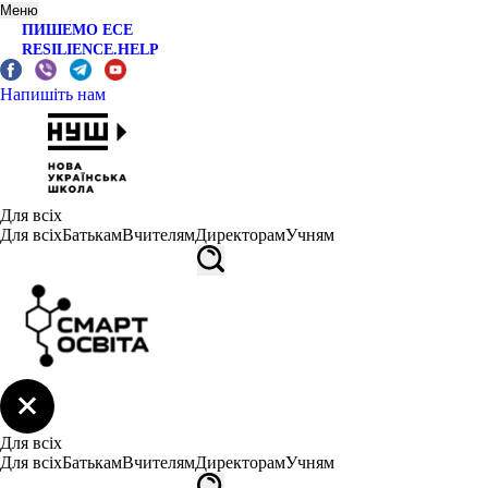
Меню
ПИШЕМО ЕСЕ
RESILIENCE.HELP
Напишіть нам
Для всіх
Для всіх
Батькам
Вчителям
Директорам
Учням
Для всіх
Для всіх
Батькам
Вчителям
Директорам
Учням