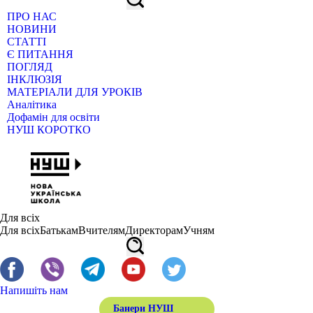
ПРО НАС
НОВИНИ
СТАТТІ
Є ПИТАННЯ
ПОГЛЯД
ІНКЛЮЗІЯ
МАТЕРІАЛИ ДЛЯ УРОКІВ
Аналітика
Дофамін для освіти
НУШ КОРОТКО
Для всіх
Для всіх
Батькам
Вчителям
Директорам
Учням
Напишіть нам
Банери НУШ