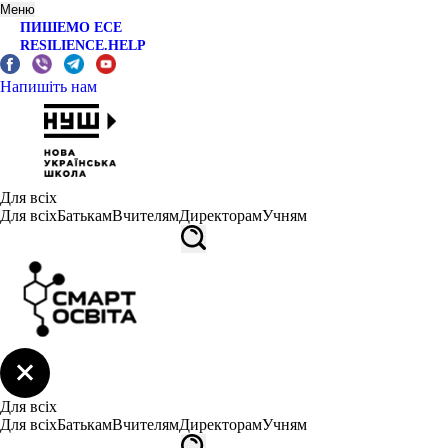
Меню
ПИШЕМО ЕСЕ
RESILIENCE.HELP
Напишіть нам
Для всіх
Для всіх
Батькам
Вчителям
Директорам
Учням
Для всіх
Для всіх
Батькам
Вчителям
Директорам
Учням