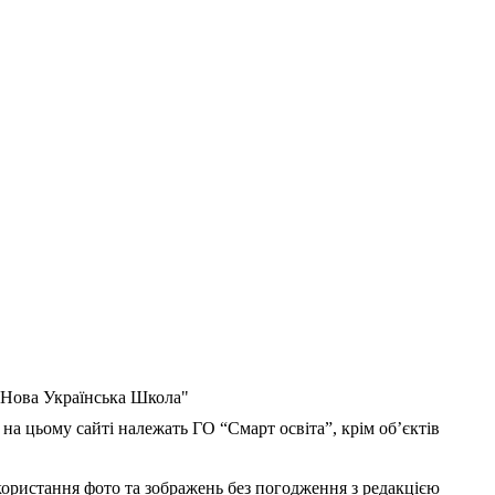
 "Нова Українська Школа"
 на цьому сайті належать ГО “Смарт освіта”, крім об’єктів
користання фото та зображень без погодження з редакцією