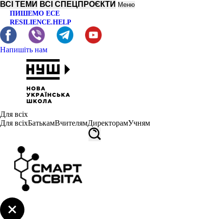
ВСІ ТЕМИ
ВСІ СПЕЦПРОЄКТИ
Меню
ПИШЕМО ЕСЕ
RESILIENCE.HELP
Напишіть нам
Для всіх
Для всіх
Батькам
Вчителям
Директорам
Учням