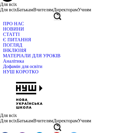
Для всіх
Для всіх
Батькам
Вчителям
Директорам
Учням
ПРО НАС
НОВИНИ
СТАТТІ
Є ПИТАННЯ
ПОГЛЯД
ІНКЛЮЗІЯ
МАТЕРІАЛИ ДЛЯ УРОКІВ
Аналітика
Дофамін для освіти
НУШ КОРОТКО
Для всіх
Для всіх
Батькам
Вчителям
Директорам
Учням