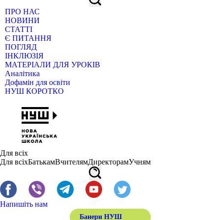
ПРО НАС
НОВИНИ
СТАТТІ
Є ПИТАННЯ
ПОГЛЯД
ІНКЛЮЗІЯ
МАТЕРІАЛИ ДЛЯ УРОКІВ
Аналітика
Дофамін для освіти
НУШ КОРОТКО
Для всіх
Для всіх
Батькам
Вчителям
Директорам
Учням
Напишіть нам
Банери НУШ