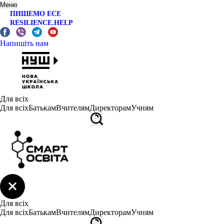
Меню
ПИШЕМО ЕСЕ
RESILIENCE.HELP
Напишіть нам
Для всіх
Для всіх
Батькам
Вчителям
Директорам
Учням
Для всіх
Для всіх
Батькам
Вчителям
Директорам
Учням