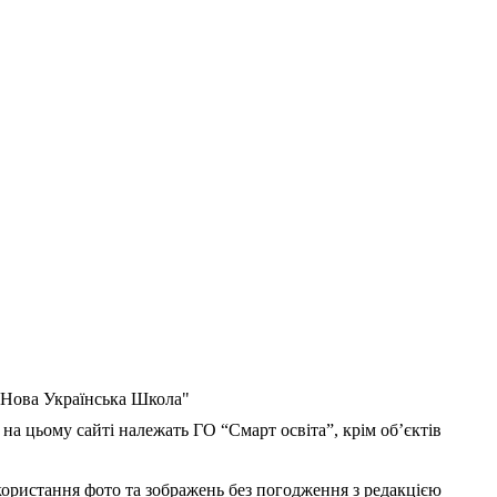
 "Нова Українська Школа"
 на цьому сайті належать ГО “Смарт освіта”, крім об’єктів
користання фото та зображень без погодження з редакцією