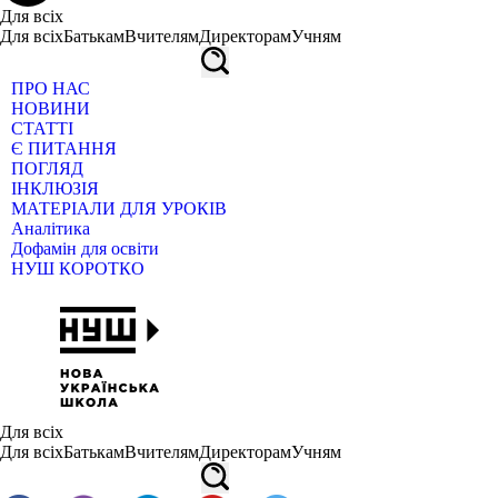
Для всіх
Для всіх
Батькам
Вчителям
Директорам
Учням
ПРО НАС
НОВИНИ
СТАТТІ
Є ПИТАННЯ
ПОГЛЯД
ІНКЛЮЗІЯ
МАТЕРІАЛИ ДЛЯ УРОКІВ
Аналітика
Дофамін для освіти
НУШ КОРОТКО
Для всіх
Для всіх
Батькам
Вчителям
Директорам
Учням