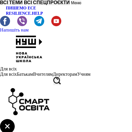
ВСІ ТЕМИ
ВСІ СПЕЦПРОЄКТИ
Меню
ПИШЕМО ЕСЕ
RESILIENCE.HELP
Напишіть нам
Для всіх
Для всіх
Батькам
Вчителям
Директорам
Учням