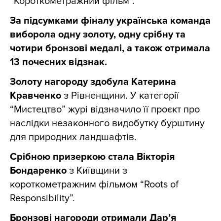
“Короткометражний фільм”.
За підсумками фіналу українська команда
виборола одну золоту, одну срібну та
чотири бронзові медалі, а також отримала
13 почесних відзнак.
Золоту нагороду здобула Катерина
Кравченко
з Рівненщини. У категорії
“Мистецтво” журі відзначило її проєкт про
наслідки незаконного видобутку бурштину
для природних ландшафтів.
Срібною призеркою стала Вікторія
Бондаренко
з Київщини з
короткометражним фільмом “Roots of
Responsibility”.
Бронзові нагороди отримали Дар’я