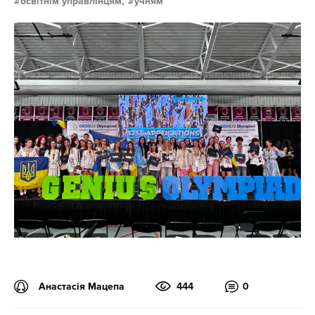
освітнім управлінцям,
учням
Анастасія Мацепа
444
0