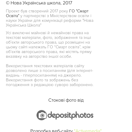
© Нова Українська школа, 2017
Проект був створений 2017 року
ГО "Смарт
Освіта"
у партнерстві з Міністерством освіти і
науки України для комунікації реформи "Нова
Українська Школа"
Усі виключні майнові й немайнові права на
текстові матеріали, фото, зображення та інші
об’єкти авторського права, що розміщені на
цьому сайті належать ГО “Смарт освіта”, крім
об’єктів авторського права, які містять пряму
вказівку на авторство іншої особи.
Використання текстових матеріалів сайту
дозволено лише з посиланням (для інтернет-
видань - гіперпосиланням) на джерело.
Використання фото та зображень без
погодження з редакцією суворо заборонено.
Стокові фото від
Розробка веб-сайту
"Activemedia"