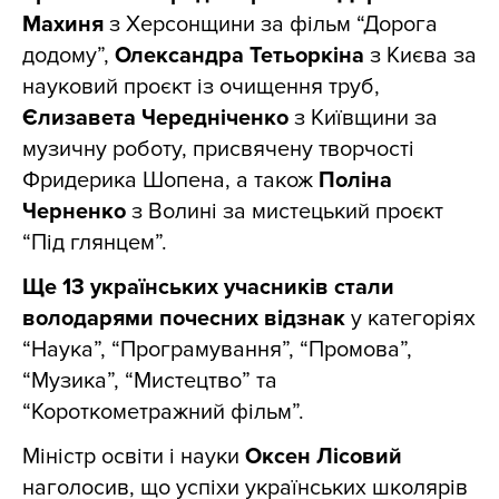
Махиня
з Херсонщини за фільм “Дорога
додому”,
Олександра Тетьоркіна
з Києва за
науковий проєкт із очищення труб,
Єлизавета Чередніченко
з Київщини за
музичну роботу, присвячену творчості
Фридерика Шопена, а також
Поліна
Черненко
з Волині за мистецький проєкт
“Під глянцем”.
Ще 13 українських учасників стали
володарями почесних відзнак
у категоріях
“Наука”, “Програмування”, “Промова”,
“Музика”, “Мистецтво” та
“Короткометражний фільм”.
Міністр освіти і науки
Оксен Лісовий
наголосив, що успіхи українських школярів