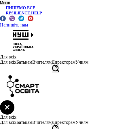
Меню
ПИШЕМО ЕСЕ
RESILIENCE.HELP
Напишіть нам
Для всіх
Для всіх
Батькам
Вчителям
Директорам
Учням
Для всіх
Для всіх
Батькам
Вчителям
Директорам
Учням