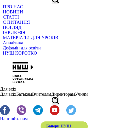
ПРО НАС
НОВИНИ
СТАТТІ
Є ПИТАННЯ
ПОГЛЯД
ІНКЛЮЗІЯ
МАТЕРІАЛИ ДЛЯ УРОКІВ
Аналітика
Дофамін для освіти
НУШ КОРОТКО
Для всіх
Для всіх
Батькам
Вчителям
Директорам
Учням
Напишіть нам
Банери НУШ