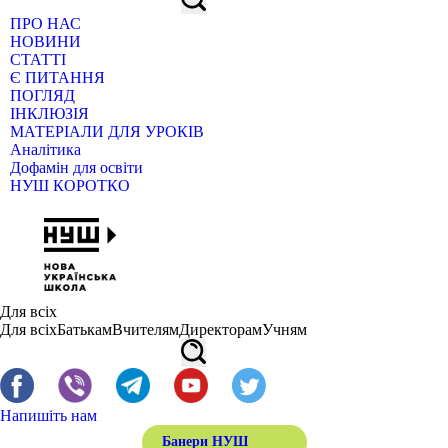
ПРО НАС
НОВИНИ
СТАТТІ
Є ПИТАННЯ
ПОГЛЯД
ІНКЛЮЗІЯ
МАТЕРІАЛИ ДЛЯ УРОКІВ
Аналітика
Дофамін для освіти
НУШ КОРОТКО
Для всіх
Для всіх
Батькам
Вчителям
Директорам
Учням
Напишіть нам
Банери НУШ