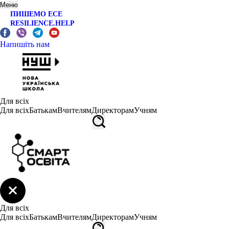
Меню
ПИШЕМО ЕСЕ
RESILIENCE.HELP
Напишіть нам
Для всіх
Для всіх
Батькам
Вчителям
Директорам
Учням
Для всіх
Для всіх
Батькам
Вчителям
Директорам
Учням