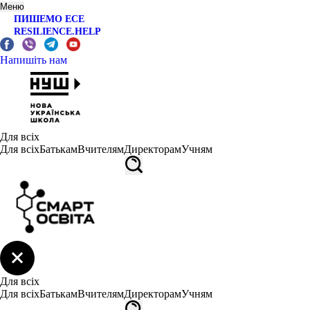
Меню
ПИШЕМО ЕСЕ
RESILIENCE.HELP
Напишіть нам
Для всіх
Для всіх
Батькам
Вчителям
Директорам
Учням
Для всіх
Для всіх
Батькам
Вчителям
Директорам
Учням