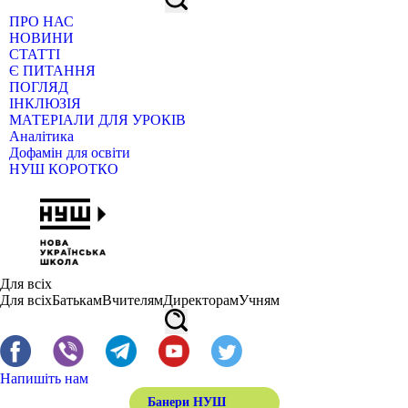
ПРО НАС
НОВИНИ
СТАТТІ
Є ПИТАННЯ
ПОГЛЯД
ІНКЛЮЗІЯ
МАТЕРІАЛИ ДЛЯ УРОКІВ
Аналітика
Дофамін для освіти
НУШ КОРОТКО
Для всіх
Для всіх
Батькам
Вчителям
Директорам
Учням
Напишіть нам
Банери НУШ