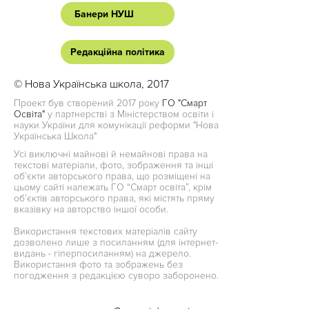
Банери НУШ
Редакційна політика
© Нова Українська школа, 2017
Проект був створений 2017 року
ГО "Смарт
Освіта"
у партнерстві з Міністерством освіти і
науки України для комунікації реформи "Нова
Українська Школа"
Усі виключні майнові й немайнові права на
текстові матеріали, фото, зображення та інші
об’єкти авторського права, що розміщені на
цьому сайті належать ГО “Смарт освіта”, крім
об’єктів авторського права, які містять пряму
вказівку на авторство іншої особи.
Використання текстових матеріалів сайту
дозволено лише з посиланням (для інтернет-
видань - гіперпосиланням) на джерело.
Використання фото та зображень без
погодження з редакцією суворо заборонено.