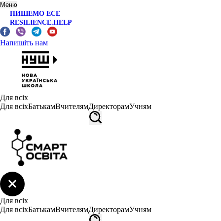
Меню
ПИШЕМО ЕСЕ
RESILIENCE.HELP
Напишіть нам
Для всіх
Для всіх
Батькам
Вчителям
Директорам
Учням
Для всіх
Для всіх
Батькам
Вчителям
Директорам
Учням