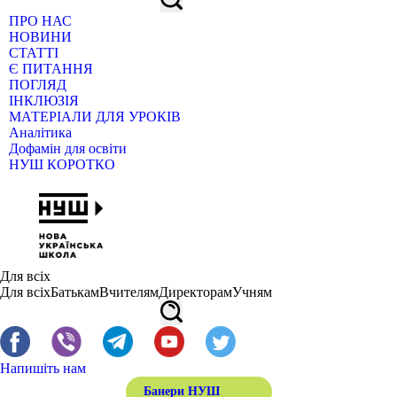
ПРО НАС
НОВИНИ
СТАТТІ
Є ПИТАННЯ
ПОГЛЯД
ІНКЛЮЗІЯ
МАТЕРІАЛИ ДЛЯ УРОКІВ
Аналітика
Дофамін для освіти
НУШ КОРОТКО
Для всіх
Для всіх
Батькам
Вчителям
Директорам
Учням
Напишіть нам
Банери НУШ