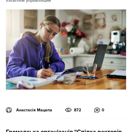
освітнім управлінцям
Анастасія Мацепа
872
0