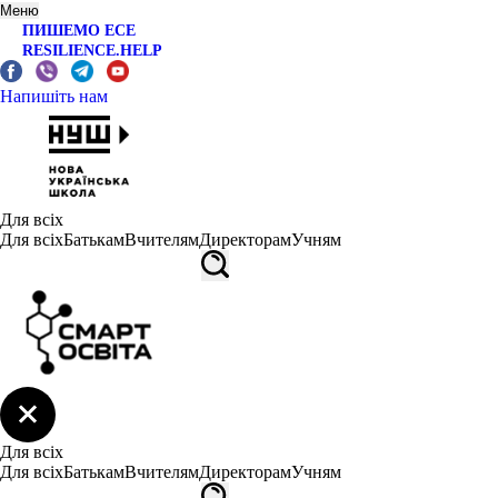
Меню
ПИШЕМО ЕСЕ
RESILIENCE.HELP
Напишіть нам
Для всіх
Для всіх
Батькам
Вчителям
Директорам
Учням
Для всіх
Для всіх
Батькам
Вчителям
Директорам
Учням