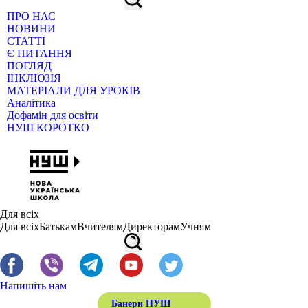
ПРО НАС
НОВИНИ
СТАТТІ
Є ПИТАННЯ
ПОГЛЯД
ІНКЛЮЗІЯ
МАТЕРІАЛИ ДЛЯ УРОКІВ
Аналітика
Дофамін для освіти
НУШ КОРОТКО
Для всіх
Для всіх
Батькам
Вчителям
Директорам
Учням
Напишіть нам
Банери НУШ