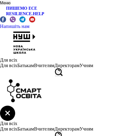
Меню
ПИШЕМО ЕСЕ
RESILIENCE.HELP
Напишіть нам
Для всіх
Для всіх
Батькам
Вчителям
Директорам
Учням
Для всіх
Для всіх
Батькам
Вчителям
Директорам
Учням