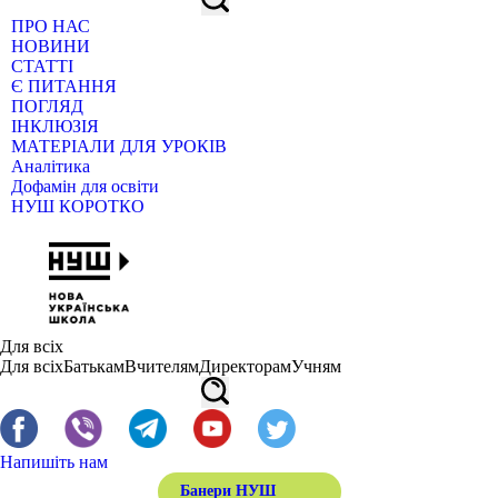
ПРО НАС
НОВИНИ
СТАТТІ
Є ПИТАННЯ
ПОГЛЯД
ІНКЛЮЗІЯ
МАТЕРІАЛИ ДЛЯ УРОКІВ
Аналітика
Дофамін для освіти
НУШ КОРОТКО
Для всіх
Для всіх
Батькам
Вчителям
Директорам
Учням
Напишіть нам
Банери НУШ