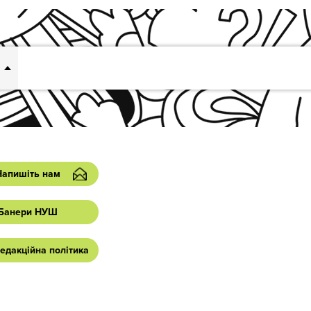
Напишіть нам
Банери НУШ
едакційна політика