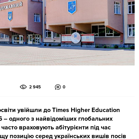
2 945
0
освіти увійшли до Times Higher Education
26 – одного з найвідоміших глобальних
 часто враховують абітурієнти під час
щу позицію серед українських вишів посів