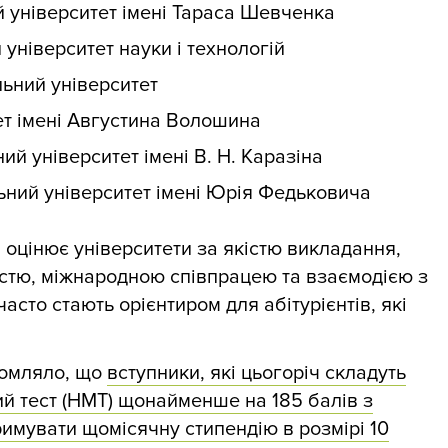
й університет імені Тараса Шевченка
університет науки і технологій
ьний університет
ет імені Августина Волошина
ий університет імені В. Н. Каразіна
ьний університет імені Юрія Федьковича
n оцінює університети за якістю викладання,
істю, міжнародною співпрацею та взаємодією з
часто стають орієнтиром для абітурієнтів, які
домляло, що
вступники, які цьогоріч складуть
й тест (НМТ) щонайменше на 185 балів з
имувати щомісячну стипендію в розмірі 10