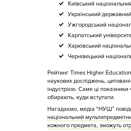
Київський національни
Український державний 
Ужгородський націонал
Карпатський університ
Харківський національн
Чернівецький націонал
Рейтинг Times Higher Educatio
наукових досліджень, цитован
індустрією. Саме ці показники 
обирають, куди вступати.
Нагадаємо, медіа “НУШ” пові
національний мультипредметни
кожного предмета, зможуть отр