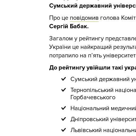
Сумський державний універс
Про це
повідомив
голова Коміте
Сергій Бабак.
Загалом у рейтингу представлен
України це найкращий результат
потрапило на п’ять університеті
До рейтингу увійшли такі укр
Сумський державний ун
Тернопільський націона
Горбачевського
Національний медичний 
Дніпровський університ
Львівський національни