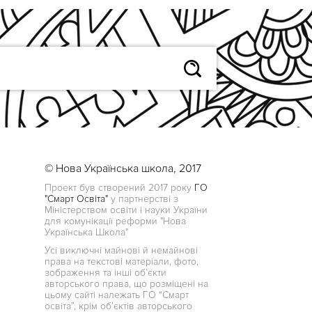
© Нова Українська школа, 2017
Проект був створений 2017 року
ГО
"Смарт Освіта"
у партнерстві з
Міністерством освіти і науки України
для комунікації реформи "Нова
Українська Школа"
Усі виключні майнові й немайнові
права на текстові матеріали, фото,
зображення та інші об’єкти
авторського права, що розміщені на
цьому сайті належать ГО “Смарт
освіта”, крім об’єктів авторського