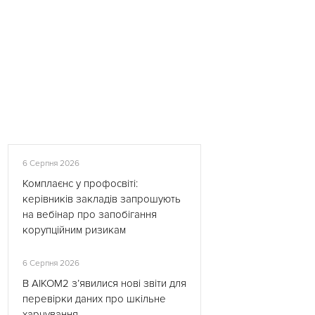
6 Серпня 2026
Комплаєнс у профосвіті:
керівників закладів запрошують
на вебінар про запобігання
корупційним ризикам
6 Серпня 2026
В АІКОМ2 з’явилися нові звіти для
перевірки даних про шкільне
харчування