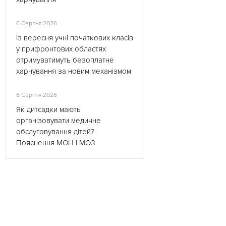
6 Серпня 2026
Із вересня учні початкових класів
у прифронтових областях
отримуватимуть безоплатне
харчування за новим механізмом
6 Серпня 2026
Як дитсадки мають
організовувати медичне
обслуговування дітей?
Пояснення МОН і МОЗ