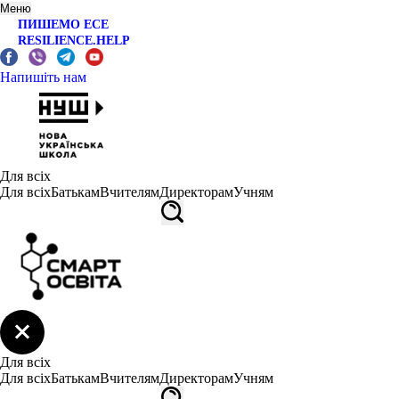
Меню
ПИШЕМО ЕСЕ
RESILIENCE.HELP
Напишіть нам
Для всіх
Для всіх
Батькам
Вчителям
Директорам
Учням
Для всіх
Для всіх
Батькам
Вчителям
Директорам
Учням