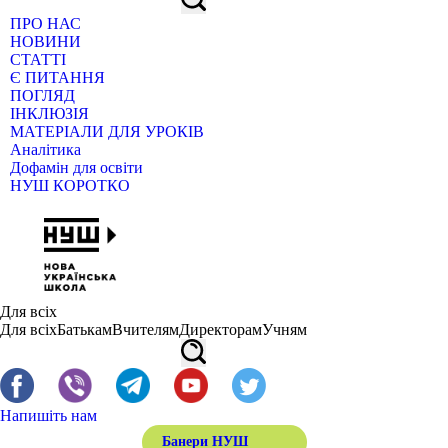
ПРО НАС
НОВИНИ
СТАТТІ
Є ПИТАННЯ
ПОГЛЯД
ІНКЛЮЗІЯ
МАТЕРІАЛИ ДЛЯ УРОКІВ
Аналітика
Дофамін для освіти
НУШ КОРОТКО
Для всіх
Для всіх
Батькам
Вчителям
Директорам
Учням
Напишіть нам
Банери НУШ