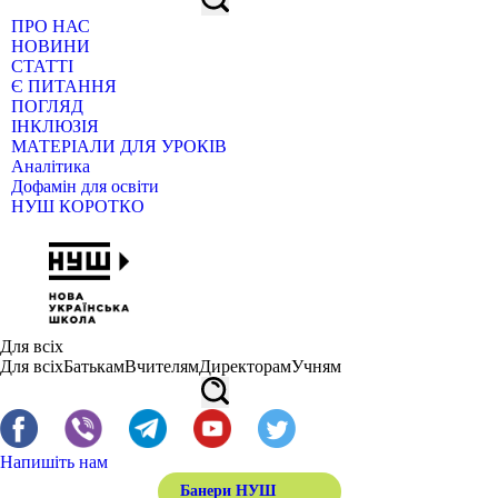
ПРО НАС
НОВИНИ
СТАТТІ
Є ПИТАННЯ
ПОГЛЯД
ІНКЛЮЗІЯ
МАТЕРІАЛИ ДЛЯ УРОКІВ
Аналітика
Дофамін для освіти
НУШ КОРОТКО
Для всіх
Для всіх
Батькам
Вчителям
Директорам
Учням
Напишіть нам
Банери НУШ