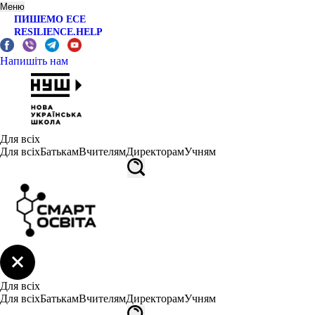
Меню
ПИШЕМО ЕСЕ
RESILIENCE.HELP
Напишіть нам
Для всіх
Для всіх
Батькам
Вчителям
Директорам
Учням
Для всіх
Для всіх
Батькам
Вчителям
Директорам
Учням