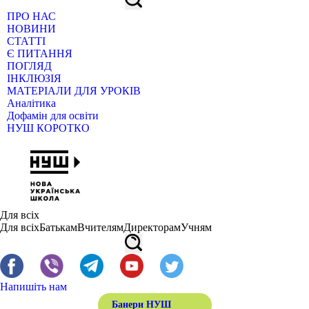
ПРО НАС
НОВИНИ
СТАТТІ
Є ПИТАННЯ
ПОГЛЯД
ІНКЛЮЗІЯ
МАТЕРІАЛИ ДЛЯ УРОКІВ
Аналітика
Дофамін для освіти
НУШ КОРОТКО
Для всіх
Для всіх
Батькам
Вчителям
Директорам
Учням
Напишіть нам
Банери НУШ