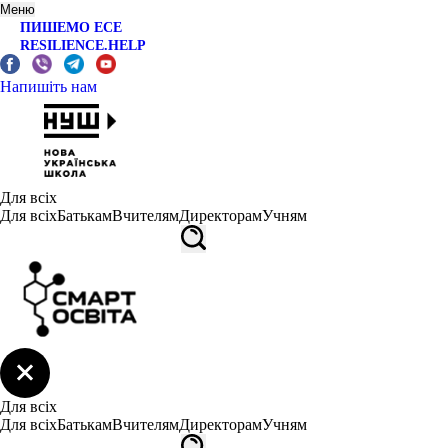
Меню
ПИШЕМО ЕСЕ
RESILIENCE.HELP
Напишіть нам
Для всіх
Для всіх
Батькам
Вчителям
Директорам
Учням
Для всіх
Для всіх
Батькам
Вчителям
Директорам
Учням