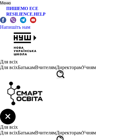
Меню
ПИШЕМО ЕСЕ
RESILIENCE.HELP
Напишіть нам
Для всіх
Для всіх
Батькам
Вчителям
Директорам
Учням
Для всіх
Для всіх
Батькам
Вчителям
Директорам
Учням