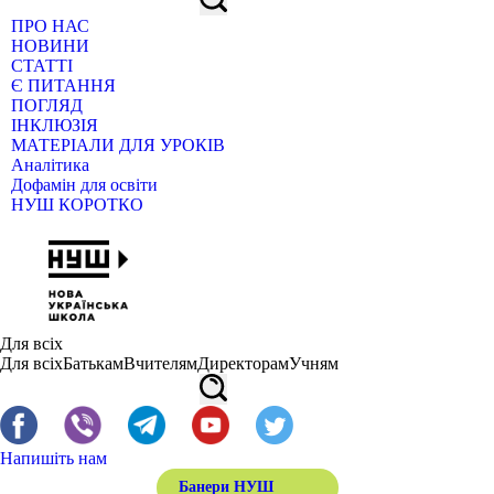
ПРО НАС
НОВИНИ
СТАТТІ
Є ПИТАННЯ
ПОГЛЯД
ІНКЛЮЗІЯ
МАТЕРІАЛИ ДЛЯ УРОКІВ
Аналітика
Дофамін для освіти
НУШ КОРОТКО
Для всіх
Для всіх
Батькам
Вчителям
Директорам
Учням
Напишіть нам
Банери НУШ