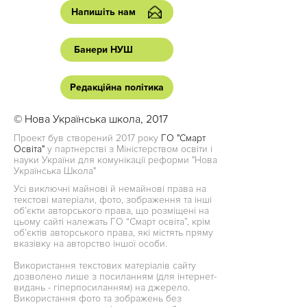
Напишіть нам
Банери НУШ
Редакційна політика
© Нова Українська школа, 2017
Проект був створений 2017 року
ГО "Смарт
Освіта"
у партнерстві з Міністерством освіти і
науки України для комунікації реформи "Нова
Українська Школа"
Усі виключні майнові й немайнові права на
текстові матеріали, фото, зображення та інші
об’єкти авторського права, що розміщені на
цьому сайті належать ГО “Смарт освіта”, крім
об’єктів авторського права, які містять пряму
вказівку на авторство іншої особи.
Використання текстових матеріалів сайту
дозволено лише з посиланням (для інтернет-
видань - гіперпосиланням) на джерело.
Використання фото та зображень без