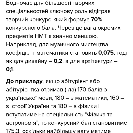
Водночас для більшості творчих
спеціальностей ключову роль відіграє
творчий конкурс, який формує
70%
конкурсного бала. Через це вага окремих
предметів НМТ є значно меншою.
Наприклад, для музичного мистецтва
коефіцієнт математики становить
0,075
, тоді
як для дизайну –
0,2
, а для архітектури –
0,1
.
До прикладу
, якщо абітурієнт або
абітурієнтка отримав (-ла) 170 балів з
української мови, 180 – з математики, 160 –
з історії України та 180 – з фізики і
вступатиме на спеціальність “Фізика та
астрономія”, то конкурсний бал становитиме
175,3, оскільки найбільшу вагу матиме