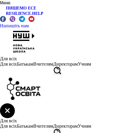
Меню
ПИШЕМО ЕСЕ
RESILIENCE.HELP
Напишіть нам
Для всіх
Для всіх
Батькам
Вчителям
Директорам
Учням
Для всіх
Для всіх
Батькам
Вчителям
Директорам
Учням