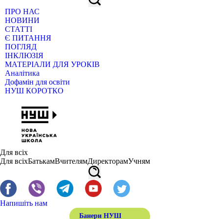
ПРО НАС
НОВИНИ
СТАТТІ
Є ПИТАННЯ
ПОГЛЯД
ІНКЛЮЗІЯ
МАТЕРІАЛИ ДЛЯ УРОКІВ
Аналітика
Дофамін для освіти
НУШ КОРОТКО
Для всіх
Для всіх
Батькам
Вчителям
Директорам
Учням
Напишіть нам
Банери НУШ