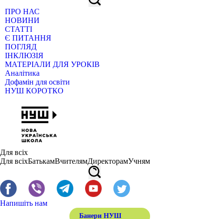
ПРО НАС
НОВИНИ
СТАТТІ
Є ПИТАННЯ
ПОГЛЯД
ІНКЛЮЗІЯ
МАТЕРІАЛИ ДЛЯ УРОКІВ
Аналітика
Дофамін для освіти
НУШ КОРОТКО
Для всіх
Для всіх
Батькам
Вчителям
Директорам
Учням
Напишіть нам
Банери НУШ