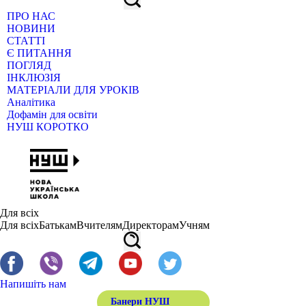
ПРО НАС
НОВИНИ
СТАТТІ
Є ПИТАННЯ
ПОГЛЯД
ІНКЛЮЗІЯ
МАТЕРІАЛИ ДЛЯ УРОКІВ
Аналітика
Дофамін для освіти
НУШ КОРОТКО
Для всіх
Для всіх
Батькам
Вчителям
Директорам
Учням
Напишіть нам
Банери НУШ