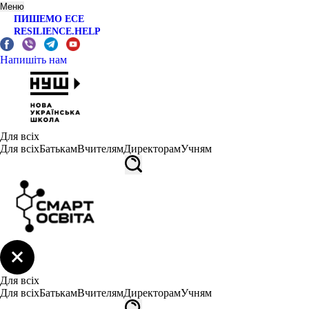
Меню
ПИШЕМО ЕСЕ
RESILIENCE.HELP
Напишіть нам
Для всіх
Для всіх
Батькам
Вчителям
Директорам
Учням
Для всіх
Для всіх
Батькам
Вчителям
Директорам
Учням