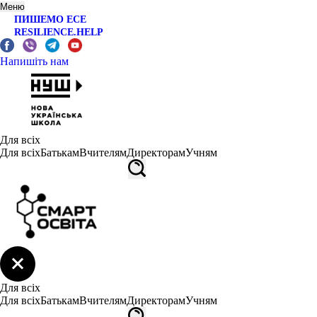
Меню
ПИШЕМО ЕСЕ
RESILIENCE.HELP
Напишіть нам
Для всіх
Для всіх
Батькам
Вчителям
Директорам
Учням
Для всіх
Для всіх
Батькам
Вчителям
Директорам
Учням