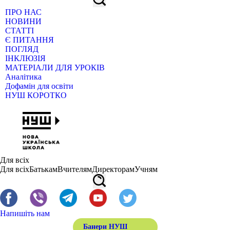
ПРО НАС
НОВИНИ
СТАТТІ
Є ПИТАННЯ
ПОГЛЯД
ІНКЛЮЗІЯ
МАТЕРІАЛИ ДЛЯ УРОКІВ
Аналітика
Дофамін для освіти
НУШ КОРОТКО
Для всіх
Для всіх
Батькам
Вчителям
Директорам
Учням
Напишіть нам
Банери НУШ